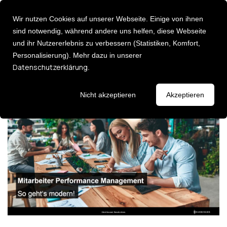
Wir nutzen Cookies auf unserer Webseite. Einige von ihnen
sind notwendig, während andere uns helfen, diese Webseite
und ihr Nutzererlebnis zu verbessern (Statistiken, Komfort,
Personalisierung). Mehr dazu in unserer
Über uns
Performance Management 2026:
Deutsch [DE]
Datenschutzerklärung
.
English [EN]
Ziele, Prozess, Beispiele
Karriere
Leadership
Entdecken Sie 
Events
Nicht akzeptieren
Akzeptieren
Consulting Services
Newsletter
Executive Ad
Strategie & Umsetzung:
Führungsklau
AI Impact Modelling
Leadership P
Change Management
Fehlzeiten Management
Impulse
HR Analytics
Lassen Sie sich
HR Transformation
Keynotes / I