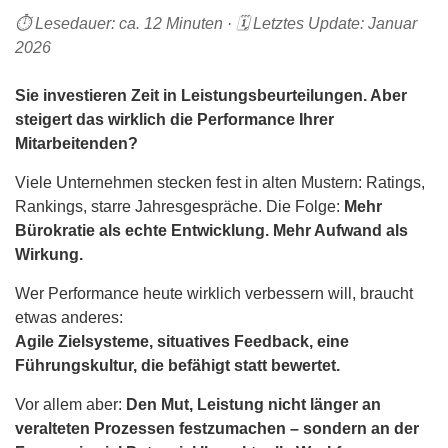
Recruiting Strategie
⏱️ Lesedauer: ca. 12 Minuten · 🗓️ Letztes Update: Januar
2026
Retention Management
Strategic Workforce Management
Sie investieren Zeit in Leistungsbeurteilungen. Aber
steigert das wirklich die Performance Ihrer
Mitarbeitenden?
Viele Unternehmen stecken fest in alten Mustern: Ratings,
Rankings, starre Jahresgespräche. Die Folge:
Mehr
Bürokratie als echte Entwicklung. Mehr Aufwand als
Wirkung.
Wer Performance heute wirklich verbessern will, braucht
etwas anderes:
Agile Zielsysteme, situatives Feedback, eine
Führungskultur, die befähigt statt bewertet.
Vor allem aber:
Den Mut, Leistung nicht länger an
veralteten Prozessen festzumachen – sondern an der