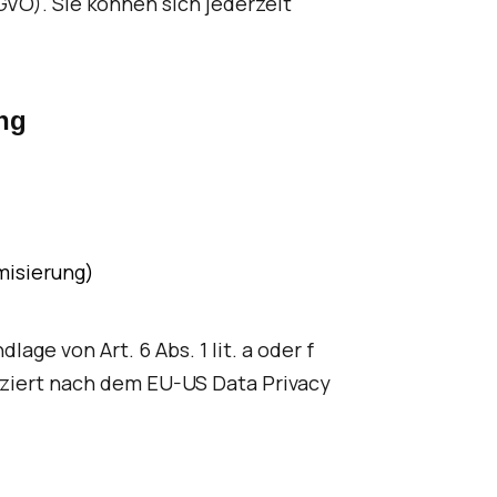
SGVO). Sie können sich jederzeit
ing
misierung)
age von Art. 6 Abs. 1 lit. a oder f
fiziert nach dem EU-US Data Privacy