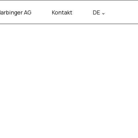
arbinger AG
Kontakt
DE
RED
amework übersetzt KPIs in Resultate.
work entdecken
en? Senken Sie Kosten & Quote.
eiten Management
olor sit amet, consetetur sadipscing elitr. Lorem ipsum rockt!