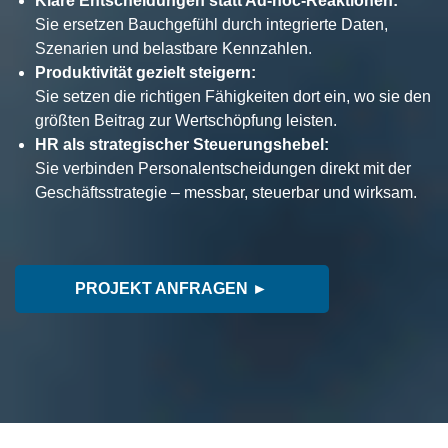
Klare Entscheidungen statt Ad-hoc-Reaktionen:
Recruiting Strategie
Sie ersetzen Bauchgefühl durch integrierte Daten,
Szenarien und belastbare Kennzahlen.
Retention Management
Produktivität gezielt steigern:
Strategic Workforce Management
Sie setzen die richtigen Fähigkeiten dort ein, wo sie den
größten Beitrag zur Wertschöpfung leisten.
HR als strategischer Steuerungshebel:
Sie verbinden Personalentscheidungen direkt mit der
Geschäftsstrategie – messbar, steuerbar und wirksam.
PROJEKT ANFRAGEN ►