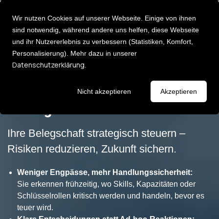
Wir nutzen Cookies auf unserer Webseite. Einige von ihnen
sind notwendig, während andere uns helfen, diese Webseite
und ihr Nutzererlebnis zu verbessern (Statistiken, Komfort,
Personalisierung). Mehr dazu in unserer
Über uns
Deutsch [DE]
Datenschutzerklärung
.
English [EN]
Karriere
CONSULTING EXPERTISE
Leadership
Entdecken Sie 
Strategic Workforce
Events
Nicht akzeptieren
Akzeptieren
Consulting Services
Management
Newsletter
Executive Ad
Strategie & Umsetzung:
Führungsklau
AI Impact Modelling
Ihre Belegschaft strategisch steuern –
Leadership P
Risiken reduzieren, Zukunft sichern.
Change Management
Fehlzeiten Management
Weniger Engpässe, mehr Handlungssicherheit:
Impulse
Sie erkennen frühzeitig, wo Skills, Kapazitäten oder
HR Analytics
Lassen Sie sich
Schlüsselrollen kritisch werden und handeln, bevor es
HR Transformation
teuer wird.
Keynotes / I