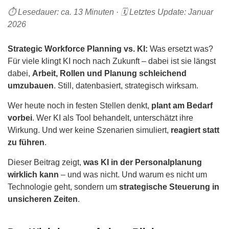
Recruiting Strategie
⏱️ Lesedauer: ca. 13 Minuten · 🗓️ Letztes Update: Januar
2026
Retention Management
Strategic Workforce Management
Strategic Workforce Planning vs. KI:
Was ersetzt was?
Für viele klingt KI noch nach Zukunft – dabei ist sie längst
dabei,
Arbeit, Rollen und Planung schleichend
umzubauen
. Still, datenbasiert, strategisch wirksam.
Wer heute noch in festen Stellen denkt,
plant am Bedarf
vorbei
. Wer KI als Tool behandelt, unterschätzt ihre
Wirkung. Und wer keine Szenarien simuliert,
reagiert statt
zu führen
.
Dieser Beitrag zeigt,
was KI in der Personalplanung
wirklich kann
– und was nicht. Und warum es nicht um
Technologie geht, sondern um
strategische Steuerung in
unsicheren Zeiten
.