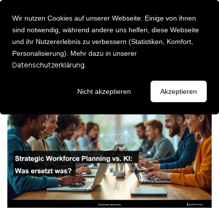
Wir nutzen Cookies auf unserer Webseite. Einige von ihnen
sind notwendig, während andere uns helfen, diese Webseite
und ihr Nutzererlebnis zu verbessern (Statistiken, Komfort,
Personalisierung). Mehr dazu in unserer
Über uns
Strategic Workforce Planning vs. KI:
Deutsch [DE]
Datenschutzerklärung
.
English [EN]
Was ersetzt was?
Karriere
Leadership
Entdecken Sie 
Events
Nicht akzeptieren
Akzeptieren
Consulting Services
Newsletter
Executive Ad
Strategie & Umsetzung:
Führungsklau
AI Impact Modelling
Leadership P
Change Management
Fehlzeiten Management
Impulse
HR Analytics
Lassen Sie sich
HR Transformation
Keynotes / I