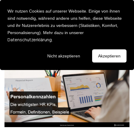
Wir nutzen Cookies auf unserer Webseite. Einige von ihnen
sind notwendig, während andere uns helfen, diese Webseite
und ihr Nutzererlebnis zu verbessern (Statistiken, Komfort,
Personalisierung). Mehr dazu in unserer
Über uns
Personalkennzahlen: Die 11
Deutsch [DE]
Datenschutzerklärung
.
English [EN]
wichtigsten HR KPIs in 2026
Karriere
Leadership
Entdecken Sie 
Events
Nicht akzeptieren
Akzeptieren
Consulting Services
Newsletter
Executive Ad
Strategie & Umsetzung:
Führungsklau
AI Impact Modelling
Leadership P
Change Management
Fehlzeiten Management
Impulse
HR Analytics
Lassen Sie sich
HR Transformation
Keynotes / I