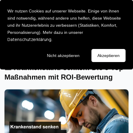
Wir nutzen Cookies auf unserer Webseite. Einige von ihnen
sind notwendig, während andere uns helfen, diese Webseite
Zu hoher Krankenstand? Wir reduzieren Ihre Ausfälle
und ihr Nutzererlebnis zu verbessern (Statistiken, Komfort,
schnell & strategisch.
Personalisierung). Mehr dazu in unserer
Über uns
Deutsch [DE]
Datenschutzerklärung
.
English [EN]
Zum Fehlzeitenmanagement ►
Karriere
Leadership
Entdecken Sie 
Events
Nicht akzeptieren
Akzeptieren
Consulting Services
Newsletter
Executive Ad
Strategie & Umsetzung:
📉 Krankenstand senken: Die 9 Top-
Maßnahmen mit ROI-Bewertung
Führungsklau
AI Impact Modelling
Leadership P
Change Management
Fehlzeiten Management
Impulse
HR Analytics
Lassen Sie sich
HR Transformation
Keynotes / I