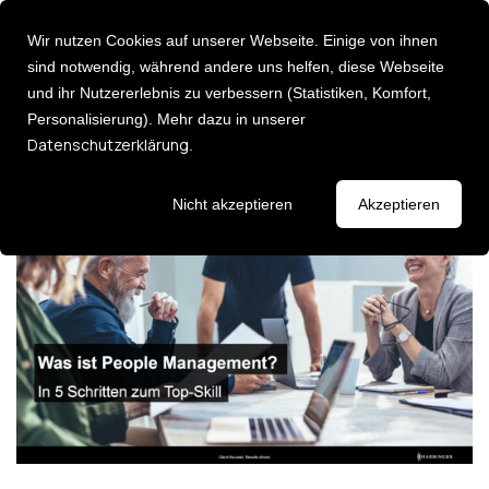
Wir nutzen Cookies auf unserer Webseite. Einige von ihnen
sind notwendig, während andere uns helfen, diese Webseite
und ihr Nutzererlebnis zu verbessern (Statistiken, Komfort,
Personalisierung). Mehr dazu in unserer
Über uns
Was ist People Management? In 5
Deutsch [DE]
Datenschutzerklärung
.
English [EN]
Schritten zum Top-Skill
Karriere
Leadership
Entdecken Sie 
Events
Nicht akzeptieren
Akzeptieren
Consulting Services
Newsletter
Executive Ad
Strategie & Umsetzung:
Führungsklau
AI Impact Modelling
Leadership P
Change Management
Fehlzeiten Management
Impulse
HR Analytics
Lassen Sie sich
HR Transformation
Keynotes / I