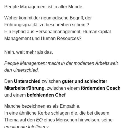
Recruiting Strategie
People Management ist in aller Munde.
Retention Management
Woher kommt der neumodische Begriff, der
Führungsqualität zu beschreiben scheint?
Strategic Workforce Management
Ein Hybrid aus Personalmanagement, Humankapital
Management und Human Resources?
Nein,
weit mehr als das.
People Management macht in der modernen Arbeitswelt
den Unterschied.
Den
Unterschied
zwischen
guter und schlechter
Mitarbeiterführung
, zwischen einem
fördernden Coach
und einem
befehlenden Chef
.
Manche bezeichnen es als Empathie.
In eine ähnliche Kerbe schlagen die, die bei diesem
Thema auf den
EQ
eines Menschen hinweisen, seine
emotionale Intelligenz
.