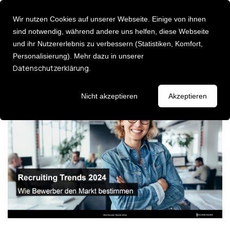
Wir nutzen Cookies auf unserer Webseite. Einige von ihnen
sind notwendig, während andere uns helfen, diese Webseite
und ihr Nutzererlebnis zu verbessern (Statistiken, Komfort,
Personalisierung). Mehr dazu in unserer
Über uns
Recruiting Trends 2026: Wie
Deutsch [DE]
Datenschutzerklärung
.
English [EN]
Bewerber den Markt bestimmen
Karriere
Leadership
Entdecken Sie 
Events
Nicht akzeptieren
Akzeptieren
Consulting Services
Newsletter
Executive Ad
Strategie & Umsetzung:
Führungsklau
AI Impact Modelling
Leadership P
Change Management
Fehlzeiten Management
Impulse
HR Analytics
Lassen Sie sich
HR Transformation
Keynotes / I