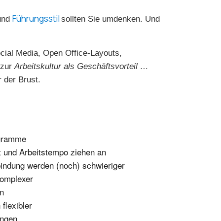
Führungsstil
und
sollten Sie umdenken. Und
cial Media, Open Office-Layouts,
 zur
Arbeitskultur als Geschäftsvorteil …
 der Brust.
igramme
ät und Arbeitstempo ziehen an
rbindung werden (noch) schwieriger
komplexer
en
flexibler
ungen