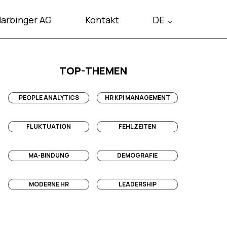
arbinger AG
Kontakt
DE
TOP-THEMEN
RED
PEOPLE ANALYTICS
HR KPI MANAGEMENT
amework übersetzt KPIs in Resultate.
work entdecken
FLUKTUATION
FEHLZEITEN
MA-BINDUNG
DEMOGRAFIE
en? Senken Sie Kosten & Quote.
eiten Management
MODERNE HR
LEADERSHIP