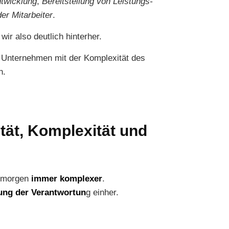
twicklung
,
Bereitstellung von Leistungs-
er Mitarbeiter
.
ir also deutlich hinterher.
m Unternehmen mit der Komplexität des
n.
tät, Komplexität und
n morgen
immer komplexer
.
ung der Verantwortun
g einher.