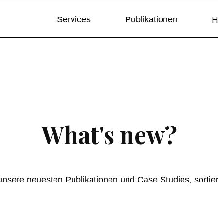
H
Services
Publikationen
Moderne Methoden
Entdecken Sie unsere Expertise:
- PEOPLE ANALYTICS
What's new?
- IMPULSE / KEYNOTES / EVENTS
- HEALTH MANAGEMENT
d unsere neuesten Publikationen und Case Studies, sorti
- RETENTION MANAGEMENT