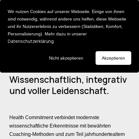
Wir nutzen Cookies auf unserer Webseite. Einige von ihnen
sind notwendig, während andere uns helfen, diese Webseite
und ihr Nutzererlebnis zu verbessern (Statistiken, Komfort,
Deutsch [DE]
Personalisierung). Mehr dazu in unserer
Moderne
English [EN]
Datenschutzerklärung
.
Methoden
Erwiesene
Über uns
Entdecken Sie unsere
Nicht akzeptieren
Akzeptieren
Ergebnisse
Karriere
Expertise:
Wählen Sie Ihr Ziel:
Events
Wissenschaftlich, integrativ
- PEOPLE ANALYTICS
Newsletter
► HR KPIs messen &
und voller Leidenschaft.
managen.
- IMPULSE / KEYNOTES /
► Fehlzeiten senken.
EVENTS
Health Commitment verbindet modernste
► Mitarbeiter binden.
wissenschaftliche Erkenntnisse mit bewährten
- HEALTH MANAGEMENT
Coaching-Methoden und zum Teil jahrhundertealtem
► HR transformieren.